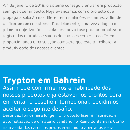
A 1 de janeiro de 2018, o sistema conseguiu entrar em produção
sem qualquer impacto. Hoje avançamos com o projecto que
propaga a solução nas diferentes instalações restantes, a fim de
unificar um único sistema. Paralelamente, uma vez atingido o
primeiro objetivo, foi iniciada uma nova fase para automatizar o
registo das entradas e saídas de camiões com o nosso Totem,
proporcionando uma solução completa que está a melhorar a
produtividade dos nossos clientes.
Trypton em Bahrein
Assim que confirmámos a fiabilidade dos
nossos produtos e já estávamos prontos para
enfrentar o desafio internacional, decidimos
aceitar o seguinte desafio.
Desta vez fomos mais longe. Foi proposto fazer a instalação e
automatização de um aterro sanitário no Reino do Bahrein. Como
na maioria dos casos, os prazos eram muito apertados e era