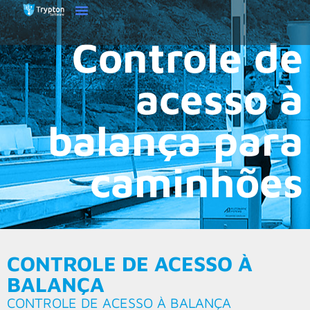
Controle de
acesso à
balança para
caminhões
CONTROLE DE ACESSO À
BALANÇA
CONTROLE DE ACESSO À BALANÇA