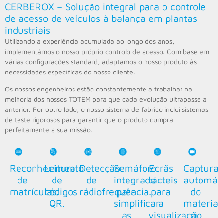
CERBEROX – Solução integral para o controle
de acesso de veículos à balança em plantas
industriais
Utilizando a experiência acumulada ao longo dos anos,
implementámos o nosso próprio controlo de acesso. Com base em
várias configurações standard, adaptamos o nosso produto às
necessidades específicas do nosso cliente.
Os nossos engenheiros estão constantemente a trabalhar na
melhoria dos nossos TOTEM para que cada evolução ultrapasse a
anterior. Por outro lado, o nosso sistema de fabrico inclui sistemas
de teste rigorosos para garantir que o produto cumpra
perfeitamente a sua missão.
Reconhecimento
Leitura
Detecção
Semáforo
Ecrãs
Captur
de
de
de
integrado
tácteis
automá
matrículas.
códigos
rádiofrequência.
para
para
do
QR.
simplificar
a
materia
as
visualização
ou