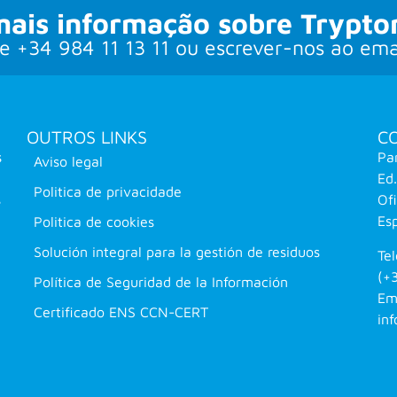
mais informação sobre Trypto
e +34 984 11 13 11 ou escrever-nos ao ema
OUTROS LINKS
C
s
Pa
Aviso legal
Ed.
Politica de privacidade
s
Of
Es
Politica de cookies
Solución integral para la gestión de residuos
Te
(+3
Política de Seguridad de la Información
Em
Certificado ENS CCN-CERT
in