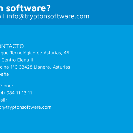
n software?
il info@tryptonsoftware.com
ONTACTO
rque Tecnológico de Asturias, 45
 Centro Elena II
icina 1ºC 33428 Llanera, Asturias
paña
léfono:
4) 984 11 13 11
ail:
fo@tryptonsoftware.com